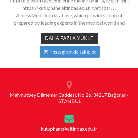
DAHA FAZLA YÜKLE
Instagram'da takip et
Mahmutbey Dilmenler Caddesi, No:26, 34217 Bağcılar -
İSTANBUL
kutuphane@altinbas.edu.tr