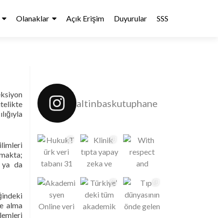
Olanaklar
Açık Erişim
Duyurular
SSS
eksiyon
altinbaskutuphane
telikte
lığıyla
limleri
amakta;
ş ya da
ğindeki
me alma
lemleri