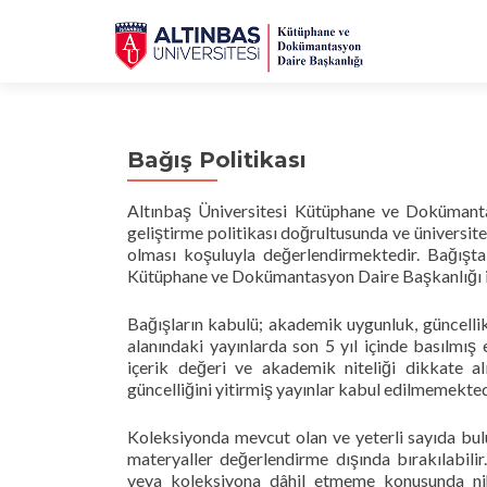
Bağış Politikası
Altınbaş Üniversitesi Kütüphane ve Dokümanta
geliştirme politikası doğrultusunda ve üniversite
olması koşuluyla değerlendirmektedir. Bağışta
Kütüphane ve Dokümantasyon Daire Başkanlığı ile
Bağışların kabulü; akademik uygunluk, güncellik v
alanındaki yayınlarda son 5 yıl içinde basılmış 
içerik değeri ve akademik niteliği dikkate a
güncelliğini yitirmiş yayınlar kabul edilmemekted
Koleksiyonda mevcut olan ve yeterli sayıda bulun
materyaller değerlendirme dışında bırakılabili
veya koleksiyona dâhil etmeme konusunda nihai