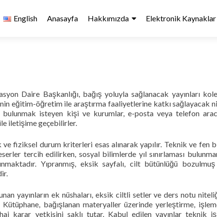
English
Anasayfa
Hakkımızda
Elektronik Kaynaklar
syon Daire Başkanlığı, bağış yoluyla sağlanacak yayınları kol
nin eğitim-öğretim ile araştırma faaliyetlerine katkı sağlayacak ni
 bulunmak isteyen kişi ve kurumlar, e-posta veya telefon aracı
 iletişime geçebilirler.
e fiziksel durum kriterleri esas alınarak yapılır. Teknik ve fen bi
eserler tercih edilirken, sosyal bilimlerde yıl sınırlaması bulunm
lınmaktadır. Yıpranmış, eksik sayfalı, cilt bütünlüğü bozulmu
ir.
an yayınların ek nüshaları, eksik ciltli setler ve ders notu niteli
r. Kütüphane, bağışlanan materyaller üzerinde yerleştirme, işle
 karar yetkisini saklı tutar. Kabul edilen yayınlar teknik iş