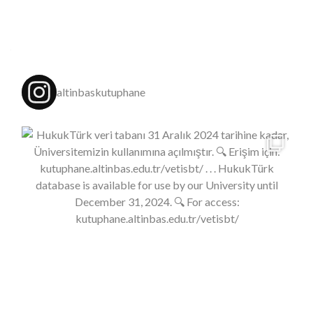
Posts
navigation
altinbaskutuphane