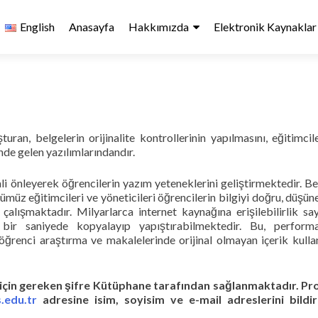
English
Anasayfa
Hakkımızda
Elektronik Kaynaklar
uran, belgelerin orijinalite kontrollerinin yapılmasını, eğitimcil
nde gelen yazılımlarındandır.
li önleyerek öğrencilerin yazım yeteneklerini geliştirmektedir. Beli
ümüz eğitimcileri ve yöneticileri öğrencilerin bilgiyi doğru, düşün
çalışmaktadır. Milyarlarca internet kaynağına erişilebilirlik sa
ı bir saniyede kopyalayıp yapıştırabilmektedir. Bu, perform
 öğrenci araştırma ve makalelerinde orijinal olmayan içerik kulla
 için gereken şifre Kütüphane tarafından sağlanmaktadır. P
.edu.tr
adresine isim, soyisim ve e-mail adreslerini bildir