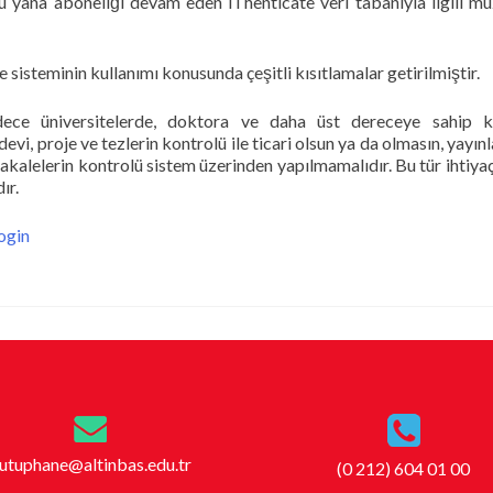
na aboneliği devam eden iThenticate veri tabanıyla ilgili m
sisteminin kullanımı konusunda çeşitli kısıtlamalar getirilmiştir.
dece üniversitelerde, doktora ve daha üst dereceye sahip ki
devi, proje ve tezlerin kontrolü ile ticari olsun ya da olmasın, yayı
akalelerin kontrolü sistem üzerinden yapılmamalıdır. Bu tür ihtiyaçl
ır.
ogin
utuphane@altinbas.edu.tr
(0 212) 604 01 00