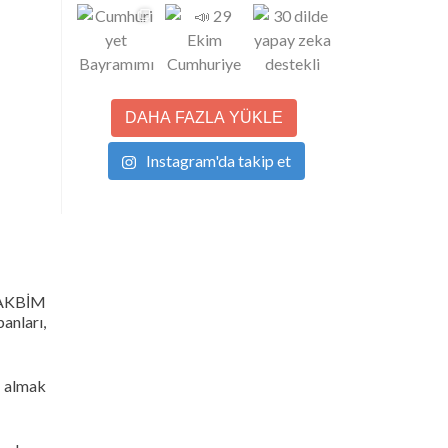
DAHA FAZLA YÜKLE
Instagram'da takip et
ULAKBİM
anları,
 almak