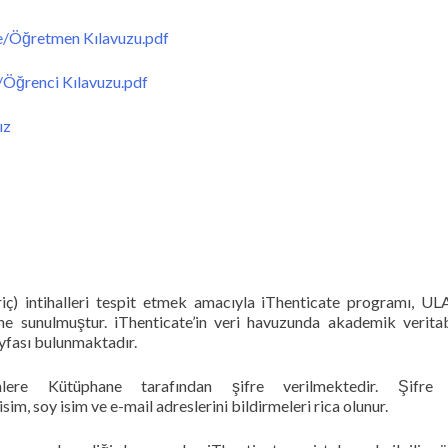
e/Öğretmen Kılavuzu.pdf
/Öğrenci Kılavuzu.pdf
ız
riç) intihalleri tespit etmek amacıyla iThenticate programı, 
ne sunulmuştur. iThenticate’in veri havuzunda akademik veritab
ayfası bulunmaktadır.
lere Kütüphane tarafından şifre verilmektedir. Şifre
isim, soy isim ve e-mail adreslerini bildirmeleri rica olunur.