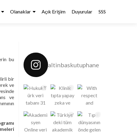
Olanaklar
Açık Erişim
Duyurular
SSS
erin bu
altinbaskutuphane
rli bir
erek ve
yesinde
ans ve
nımının
rogramı
meleri