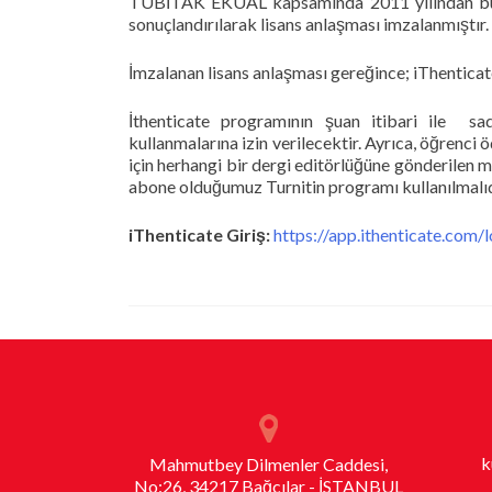
TÜBİTAK EKUAL kapsamında 2011 yılından bu ya
sonuçlandırılarak lisans anlaşması imzalanmıştır.
İmzalanan lisans anlaşması gereğince; iThenticate 
İthenticate programının şuan itibari ile sa
kullanmalarına izin verilecektir. Ayrıca, öğrenci ö
için herhangi bir dergi editörlüğüne gönderilen m
abone olduğumuz Turnitin programı kullanılmalıd
iThenticate Giriş:
https://app.ithenticate.com/l
k
Mahmutbey Dilmenler Caddesi,
No:26, 34217 Bağcılar - İSTANBUL