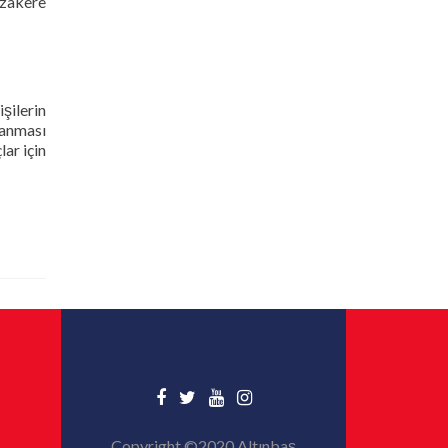
üzakere
şilerin
nlanması
ar için
Copyright ©2020 Altınbaş