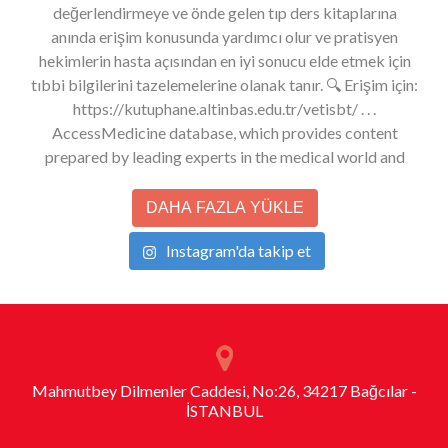
DAHA FAZLA YÜKLE
Instagram'da takip et
Mahmutbey Dilmenler Caddesi, No:26, 34217 Bağcılar -
İSTANBUL