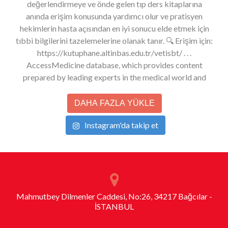
DAHA FAZLA YÜKLE
Instagram'da takip et
Mahmutbey Dilmenler Caddesi, No:26, 34217 Bağcılar -
İSTANBUL